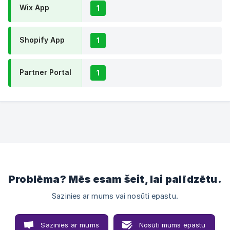
Wix App
1
Shopify App
1
Partner Portal
1
Problēma? Mēs esam šeit, lai palīdzētu.
Sazinies ar mums vai nosūti epastu.
Sazinies ar mums
Nosūti mums epastu