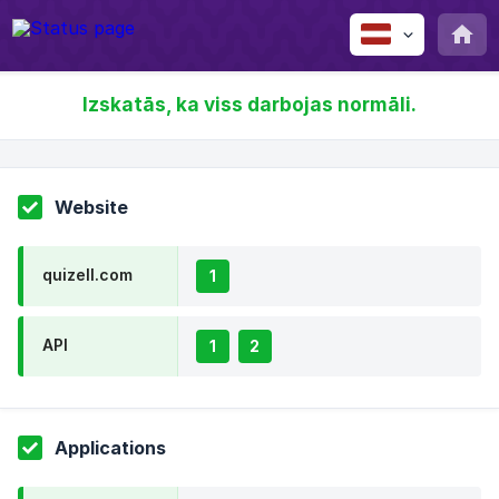
Izskatās, ka viss darbojas normāli.
Website
quizell.com
1
API
1
2
Applications